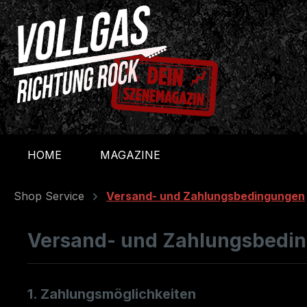
m Hauptinhalt springen
Zur Suche springen
Zur Hauptnavigation springen
HOME
MAGAZINE
Shop Service
Versand- und Zahlungsbedingungen
Versand- und Zahlungsbedi
1. Zahlungsmöglichkeiten