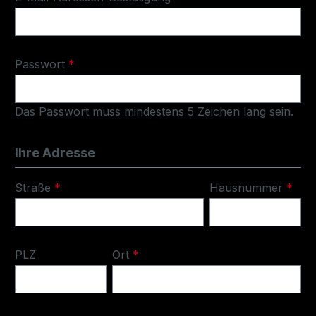
Passwort
*
Das Passwort muss mindestens 5 Zeichen lang sein.
Ihre Adresse
Straße
*
Hausnummer
*
PLZ
Ort
*