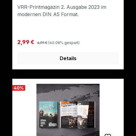
der Vorrat reicht).
VRR-Printmagazin 2. Ausgabe 2023 im
modernen DIN A5 Format.
Regulärer Preis:
Verkaufspreis:
2,99 €
4,99 €
(40.08% gespart)
Details
40
%