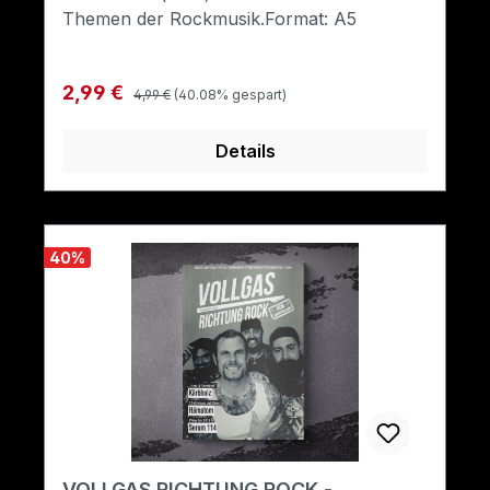
Themen der Rockmusik.Format: A5
Regulärer Preis:
Verkaufspreis:
2,99 €
4,99 €
(40.08% gespart)
Details
40
%
VOLLGAS RICHTUNG ROCK -