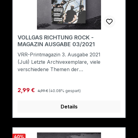
VOLLGAS RICHTUNG ROCK -
MAGAZIN AUSGABE 03/2021
VRR-Printmagazin 3. Ausgabe 2021
(Juli) Letzte Archivexemplare, viele
verschiedene Themen der
Rockmusik.Format: A5
Regulärer Preis:
Verkaufspreis:
2,99 €
4,99 €
(40.08% gespart)
Details
40
%