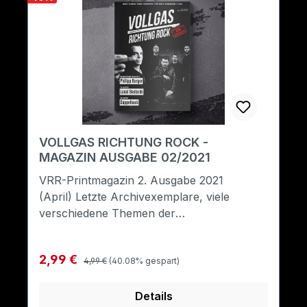
VOLLGAS RICHTUNG ROCK -
MAGAZIN AUSGABE 02/2021
VRR-Printmagazin 2. Ausgabe 2021
(April) Letzte Archivexemplare, viele
verschiedene Themen der
Rockmusik.Format: A5
Regulärer Preis:
Verkaufspreis:
2,99 €
4,99 €
(40.08% gespart)
Details