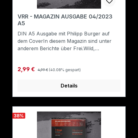
VRR - MAGAZIN AUSGABE 04/2023
A5
DIN A5 Ausgabe mit Philipp Burger auf
dem CoverIn diesem Magazin sind unter
anderem Berichte über Frei.Wild,
Unantastbar, Willkuer, Eizbrand,
Rockwasser, JEANLUC, 33RPM,
Regulärer Preis:
Verkaufspreis:
2,99 €
Ochmoneks, Stunde Null, G.O.N.D.,
4,99 €
(40.08% gespart)
Krawall’o’Rock und Leidbild enthalten.
Details
38
%