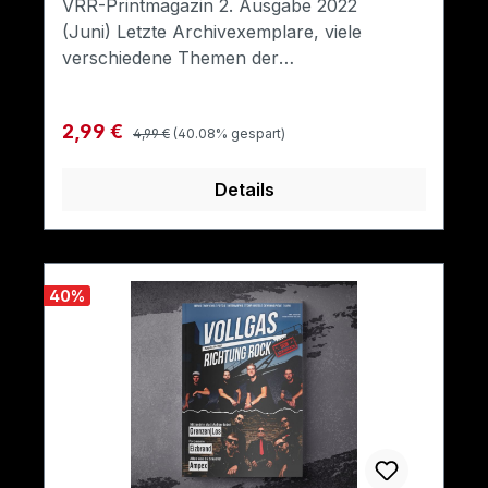
VRR-Printmagazin 2. Ausgabe 2022
(Juni) Letzte Archivexemplare, viele
verschiedene Themen der
Rockmusik.Format: A5
Regulärer Preis:
Verkaufspreis:
2,99 €
4,99 €
(40.08% gespart)
Details
40
%