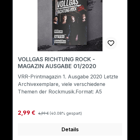
VOLLGAS RICHTUNG ROCK -
MAGAZIN AUSGABE 01/2020
VRR-Printmagazin 1. Ausgabe 2020 Letzte
Archivexemplare, viele verschiedene
Themen der Rockmusik.Format: A5
Regulärer Preis:
Verkaufspreis:
2,99 €
4,99 €
(40.08% gespart)
Details