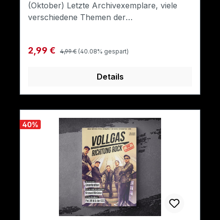
(Oktober) Letzte Archivexemplare, viele
verschiedene Themen der
Rockmusik.Format: A5
Regulärer Preis:
Verkaufspreis:
2,99 €
4,99 €
(40.08% gespart)
Details
40
%