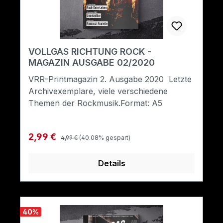
VOLLGAS RICHTUNG ROCK -
MAGAZIN AUSGABE 02/2020
VRR-Printmagazin 2. Ausgabe 2020 Letzte
Archivexemplare, viele verschiedene
Themen der Rockmusik.Format: A5
Regulärer Preis:
Verkaufspreis:
2,99 €
4,99 €
(40.08% gespart)
Details
40
%