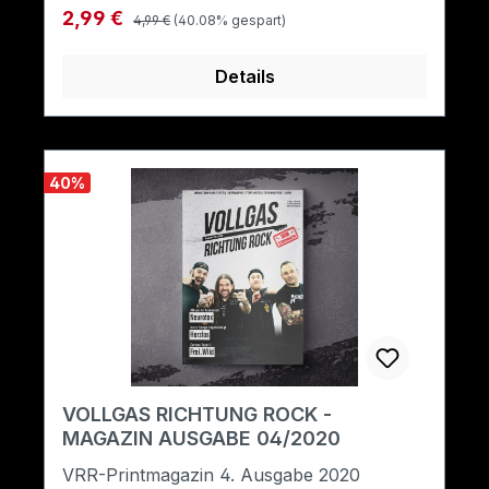
Regulärer Preis:
Verkaufspreis:
2,99 €
4,99 €
(40.08% gespart)
Details
40
%
VOLLGAS RICHTUNG ROCK -
MAGAZIN AUSGABE 04/2020
VRR-Printmagazin 4. Ausgabe 2020