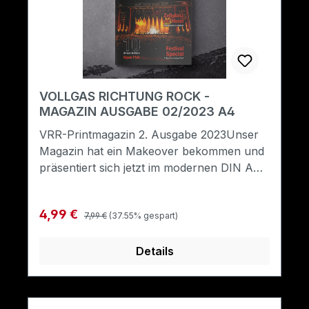
VOLLGAS RICHTUNG ROCK -
MAGAZIN AUSGABE 02/2023 A4
VRR-Printmagazin 2. Ausgabe 2023Unser
Magazin hat ein Makeover bekommen und
präsentiert sich jetzt im modernen DIN A4
Format. Ausführlichere Inhalte, neue
Rubriken, kritische Reviews, spannende
Regulärer Preis:
Verkaufspreis:
4,99 €
Interviews, aber vor allem: In gewohnter
7,99 €
(37.55% gespart)
Qualität und mit einem liebevollen Auge
fürs Detail. Die 2. Ausgabe 2023 steht ganz
Details
im Zeichen der kommenden Festivalsaison.
Es erwarten dich spannende Beiträge zu
insgesamt 33 Festivals wie dem Alpen Flair,