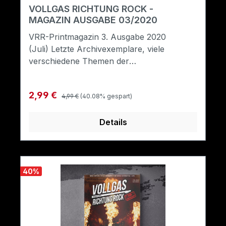
VOLLGAS RICHTUNG ROCK -
MAGAZIN AUSGABE 03/2020
VRR-Printmagazin 3. Ausgabe 2020
(Juli) Letzte Archivexemplare, viele
verschiedene Themen der
Rockmusik.Format: A5
Regulärer Preis:
Verkaufspreis:
2,99 €
4,99 €
(40.08% gespart)
Details
40
%