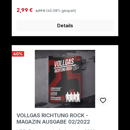
Regulärer Preis:
Verkaufspreis:
2,99 €
4,99 €
(40.08% gespart)
Details
40
%
VOLLGAS RICHTUNG ROCK -
MAGAZIN AUSGABE 02/2022