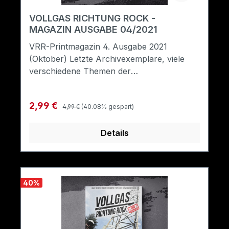
VOLLGAS RICHTUNG ROCK -
MAGAZIN AUSGABE 04/2021
VRR-Printmagazin 4. Ausgabe 2021
(Oktober) Letzte Archivexemplare, viele
verschiedene Themen der
Rockmusik.Format: A5
Regulärer Preis:
Verkaufspreis:
2,99 €
4,99 €
(40.08% gespart)
Details
40
%