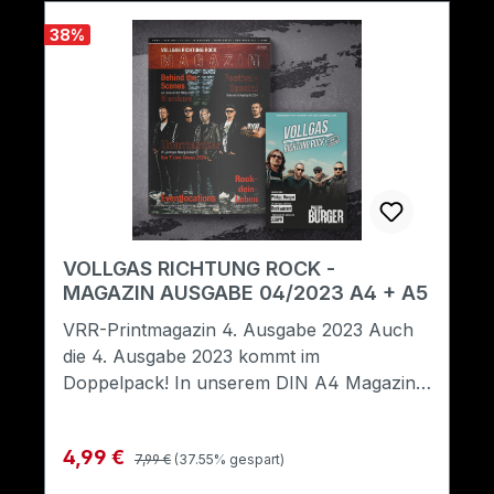
38
%
VOLLGAS RICHTUNG ROCK -
MAGAZIN AUSGABE 04/2023 A4 + A5
VRR-Printmagazin 4. Ausgabe 2023 Auch
die 4. Ausgabe 2023 kommt im
Doppelpack! In unserem DIN A4 Magazin
erwarten dich spannende Beiträge zu:
Unantastbar, Neurotox, Rock-dein-Leben,
Regulärer Preis:
Verkaufspreis:
4,99 €
zahlreiche „Behind the Scenes“-Berichte,
7,99 €
(37.55% gespart)
Newcomer, Festivalhighlights und