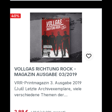
40
%
VOLLGAS RICHTUNG ROCK -
MAGAZIN AUSGABE 03/2019
VRR-Printmagazin 3. Ausgabe 2019
(Juli) Letzte Archivexemplare, viele
verschiedene Themen der
Rockmusik.Format: A5
Regulärer Preis:
Verkaufspreis:
2,99 €