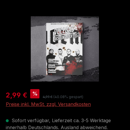
Bildergalerie überspringen
Verkaufspreis:
%
2,99 €
Regulärer Preis:
4,99 €
(40.08% gespart)
Preise inkl. MwSt. zzgl. Versandkosten
Sofort verfügbar, Lieferzeit ca. 3-5 Werktage
innerhalb Deutschlands. Ausland abweichend.