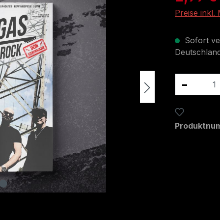
Preise inkl
Sofort ve
Deutschland
Produkt
Zum Merkze
Produktnu