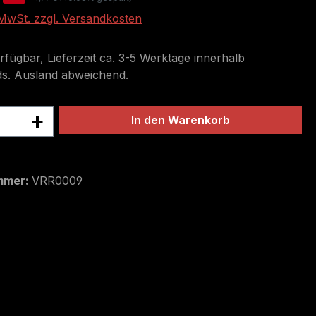
. MwSt. zzgl. Versandkosten
rfügbar, Lieferzeit ca. 3-5 Werktage innerhalb
s. Ausland abweichend.
 Anzahl: Gib den gewünschten Wert ein 
In den Warenkorb
ttel hinzufügen
mmer:
VRR0009