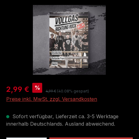
Bildergalerie überspringen
Verkaufspreis:
%
2,99 €
Regulärer Preis:
4,99 €
(40.08% gespart)
Preise inkl. MwSt. zzgl. Versandkosten
Sofort verfügbar, Lieferzeit ca. 3-5 Werktage
innerhalb Deutschlands. Ausland abweichend.