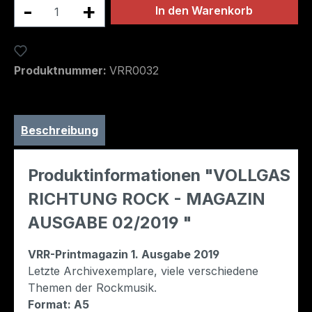
Produkt Anzahl: Gib den gewünschten We
In den Warenkorb
Zum Merkzettel hinzufügen
Produktnummer:
VRR0032
Beschreibung
Produktinformationen "VOLLGAS
RICHTUNG ROCK - MAGAZIN
AUSGABE 02/2019 "
VRR-Printmagazin 1. Ausgabe 2019
Letzte Archivexemplare, viele verschiedene
Themen der Rockmusik.
Format: A5